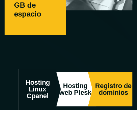
GB de
espacio
Hosting
Hosting
Registro de
Linux
web Plesk
dominios
Cpanel