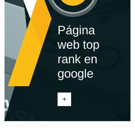
Página
web top
rank en
google